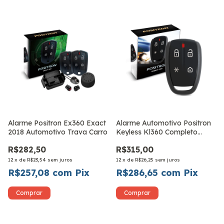
Alarme Positron Ex360 Exact
Alarme Automotivo Positron
2018 Automotivo Trava Carro
Keyless Kl360 Completo
Universal
R$282,50
R$315,00
12
x
de
R$23,54
sem juros
12
x
de
R$26,25
sem juros
R$257,08
com
Pix
R$286,65
com
Pix