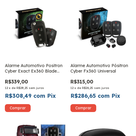
Alarme Automotivo Positron
Alarme Automotivo Pósitron
Cyber Exact Ex360 Blade
Cyber Fx360 Universal
Universal
R$339,00
R$315,00
12
x
de
R$28,25
sem juros
12
x
de
R$26,25
sem juros
R$308,49
com
Pix
R$286,65
com
Pix