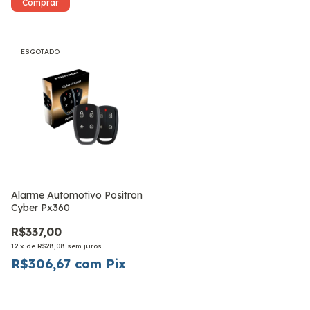
ESGOTADO
Alarme Automotivo Positron
Cyber Px360
R$337,00
12
x
de
R$28,08
sem juros
R$306,67
com
Pix