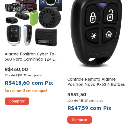
Alarme Positron Cyber Tx-
360 Para Caminhão 12v E
24v
R$460,00
12
x
de
R$38,33
sem juros
Controle Remoto Alarme
R$418,60
com
Pix
Positron Novo Px32 4 Botões
Só restam
3
em estoque!
R$52,30
10
x
de
R$5,23
sem juros
R$47,59
com
Pix