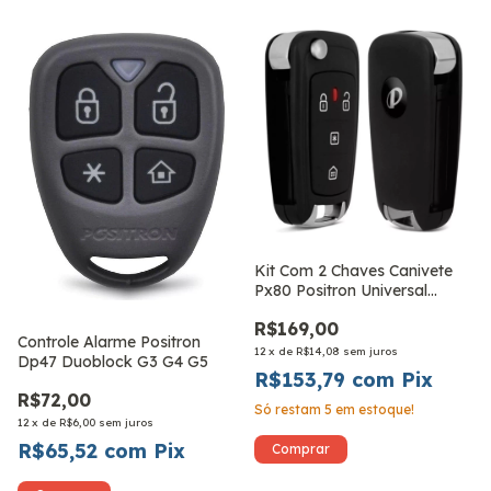
Kit Com 2 Chaves Canivete
Px80 Positron Universal
Alarme
R$169,00
Controle Alarme Positron
12
x
de
R$14,08
sem juros
Dp47 Duoblock G3 G4 G5
R$153,79
com
Pix
R$72,00
Só restam
5
em estoque!
12
x
de
R$6,00
sem juros
R$65,52
com
Pix