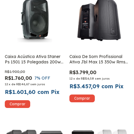
Caixa Acústica Ativa Staner
Caixa De Som Profissional
Ps 1501 15 Polegadas 200w
Ativa Jbl Max 15 350w Rms
Bivolt
Bivolt
R$1.900,00
R$3.799,00
R$1.760,00
7
% OFF
12
x
de
R$316,58
sem juros
12
x
de
R$146,67
sem juros
R$3.457,09
com
Pix
R$1.601,60
com
Pix