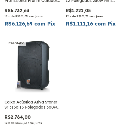
Profissional Frahm Outdoor
12 Polegadas 250w Rms
Com Subwoofer
Bluetooth Usb Preto
R$6.732,63
R$1.221,05
12
x
de
R$561,05
sem juros
12
x
de
R$101,75
sem juros
R$6.126,69
com
Pix
R$1.111,16
com
Pix
ESGOTADO
Caixa Acústica Ativa Staner
Sr 315a 15 Polegadas 300w
Bivolt
R$2.764,00
12
x
de
R$230,33
sem juros