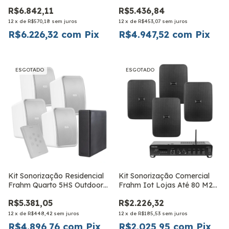
Piscina
Preta
R$6.842,11
R$5.436,84
12
x
de
R$570,18
sem juros
12
x
de
R$453,07
sem juros
R$6.226,32
com
Pix
R$4.947,52
com
Pix
ESGOTADO
ESGOTADO
Kit Sonorização Residencial
Kit Sonorização Comercial
Frahm Quarto 5HS Outdoor
Frahm Iot Lojas Até 80 M2
Branca
CS5
R$5.381,05
R$2.226,32
12
x
de
R$448,42
sem juros
12
x
de
R$185,53
sem juros
R$4.896,76
com
Pix
R$2.025,95
com
Pix