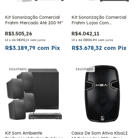
Kit Sonorização Comercial
Kit Sonorização Comercial
Frahm Mercado Até 200 M²
Frahm Lojas Com
Automoção
R$3.505,26
R$4.042,11
12
x
de
R$292,11
sem juros
12
x
de
R$336,84
sem juros
R$3.189,79
com
Pix
R$3.678,32
com
Pix
ESGOTADO
ESGOTADO
Kit Som Ambiente
Caixa De Som Ativa Kba12