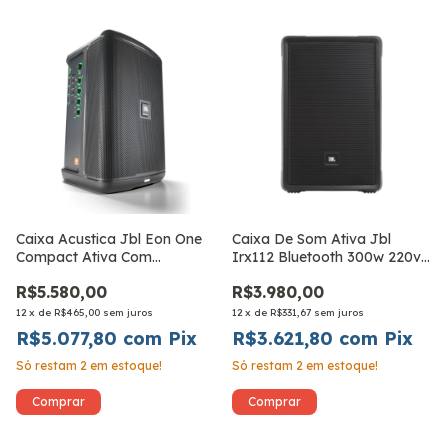
Caixa Acustica Jbl Eon One
Caixa De Som Ativa Jbl
Compact Ativa Com
Irx112 Bluetooth 300w 220v
Bluetooth
Lançamento
R$5.580,00
R$3.980,00
12
x
de
R$465,00
sem juros
12
x
de
R$331,67
sem juros
R$5.077,80
com
Pix
R$3.621,80
com
Pix
Só restam
2
em estoque!
Só restam
2
em estoque!