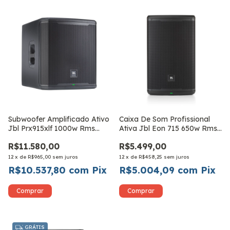
Subwoofer Amplificado Ativo
Caixa De Som Profissional
Jbl Prx915xlf 1000w Rms
Ativa Jbl Eon 715 650w Rms
Bivolt
Bivolt
R$11.580,00
R$5.499,00
12
x
de
R$965,00
sem juros
12
x
de
R$458,25
sem juros
R$10.537,80
com
Pix
R$5.004,09
com
Pix
GRÁTIS