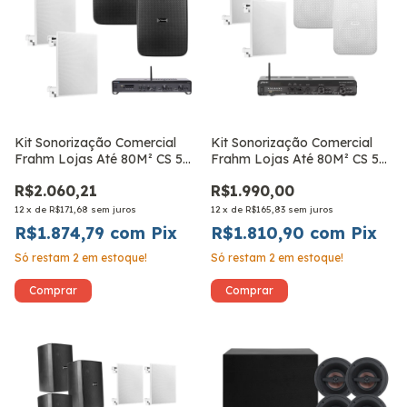
Kit Sonorização Comercial
Kit Sonorização Comercial
Frahm Lojas Até 80M² CS 5
Frahm Lojas Até 80M² CS 5
Outdoor
Outdoor Branca
R$2.060,21
R$1.990,00
12
x
de
R$171,68
sem juros
12
x
de
R$165,83
sem juros
R$1.874,79
com
Pix
R$1.810,90
com
Pix
Só restam
2
em estoque!
Só restam
2
em estoque!