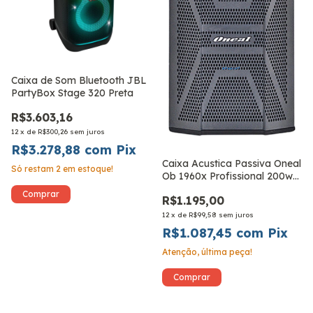
Caixa de Som Bluetooth JBL
PartyBox Stage 320 Preta
R$3.603,16
12
x
de
R$300,26
sem juros
R$3.278,88
com
Pix
Caixa Acustica Passiva Oneal
Só restam
2
em estoque!
Ob 1960x Profissional 200w
Rms
R$1.195,00
12
x
de
R$99,58
sem juros
R$1.087,45
com
Pix
Atenção, última peça!