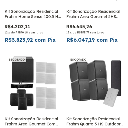
Kit Sonorização Residencial
Kit Sonorização Residencial
Frahm Home Sense 400.5 HS
Frahm Area Gorumet 5HS
6
Outdoor Branca
R$4.202,11
R$6.645,26
12
x
de
R$350,18
sem juros
12
x
de
R$553,77
sem juros
R$3.823,92
com
Pix
R$6.047,19
com
Pix
ESGOTADO
ESGOTADO
Kit Sonorização Residencial
Kit Sonorização Residencial
Frahm Área Gourmet Com
Frahm Quarto 5 HS Outdoor