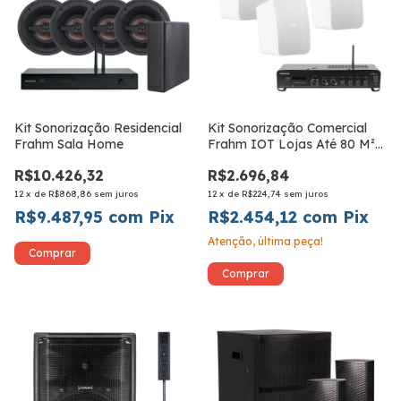
Kit Sonorização Residencial
Kit Sonorização Comercial
Frahm Sala Home
Frahm IOT Lojas Até 80 M²
CS 5
R$10.426,32
R$2.696,84
12
x
de
R$868,86
sem juros
12
x
de
R$224,74
sem juros
R$9.487,95
com
Pix
R$2.454,12
com
Pix
Atenção, última peça!