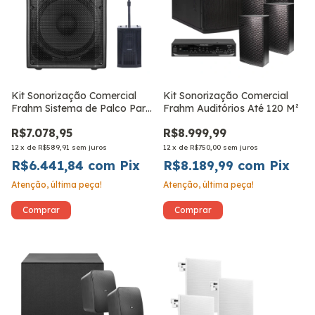
Kit Sonorização Comercial
Kit Sonorização Comercial
Frahm Sistema de Palco Para
Frahm Auditórios Até 120 M²
Bares
R$7.078,95
R$8.999,99
12
x
de
R$589,91
sem juros
12
x
de
R$750,00
sem juros
R$6.441,84
com
Pix
R$8.189,99
com
Pix
Atenção, última peça!
Atenção, última peça!