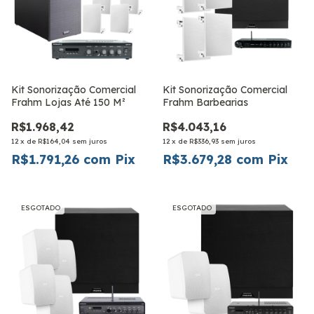
Kit Sonorização Comercial
Kit Sonorização Comercial
Frahm Lojas Até 150 M²
Frahm Barbearias
R$1.968,42
R$4.043,16
12
x
de
R$164,04
sem juros
12
x
de
R$336,93
sem juros
R$1.791,26
com
Pix
R$3.679,28
com
Pix
ESGOTADO
ESGOTADO