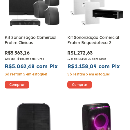
Kit Sonorização Comercial
Kit Sonorização Comercial
Frahm Clínicas
Frahm Briquedoteca 2
R$5.563,16
R$1.272,63
12
x
de
R$463,60
sem juros
12
x
de
R$106,05
sem juros
R$5.062,48
com
Pix
R$1.158,09
com
Pix
Só restam
5
em estoque!
Só restam
5
em estoque!