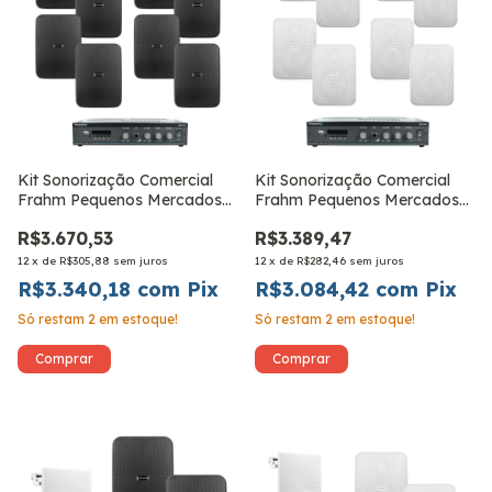
Kit Sonorização Comercial
Kit Sonorização Comercial
Frahm Pequenos Mercados
Frahm Pequenos Mercados
CS5 Outdoor Preta
CS5 Outdoor
R$3.670,53
R$3.389,47
12
x
de
R$305,88
sem juros
12
x
de
R$282,46
sem juros
R$3.340,18
com
Pix
R$3.084,42
com
Pix
Só restam
2
em estoque!
Só restam
2
em estoque!