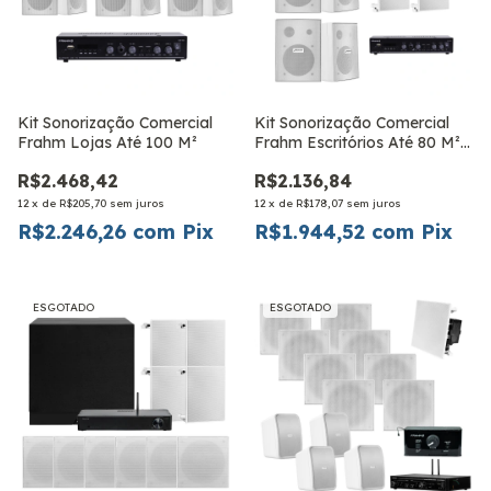
Kit Sonorização Comercial
Kit Sonorização Comercial
Frahm Lojas Até 100 M²
Frahm Escritórios Até 80 M²
PS New Branca
R$2.468,42
R$2.136,84
12
x
de
R$205,70
sem juros
12
x
de
R$178,07
sem juros
R$2.246,26
com
Pix
R$1.944,52
com
Pix
ESGOTADO
ESGOTADO