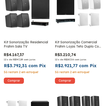
Kit Sonorização Residencial
Kit Sonorização Comercial
Frahm Sala TV
Frahm Lojas Teto Duplo Com
5 HS Outdoor Branca
R$4.167,37
R$3.210,74
12
x
de
R$347,28
sem juros
12
x
de
R$267,56
sem juros
R$3.792,31
com
Pix
R$2.921,77
com
Pix
Só restam
2
em estoque!
Só restam
2
em estoque!