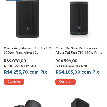
Caixa Amplificada Jbl Prx912
Caixa De Som Profissional
1000w Rms Ativa 12
Ativa Jbl Eon 710 650w Rms
Polegadas
Bivolt
R$9.070,00
R$4.599,00
12
x
de
R$755,83
sem juros
12
x
de
R$383,25
sem juros
R$8.253,70
com
Pix
R$4.185,09
com
Pix