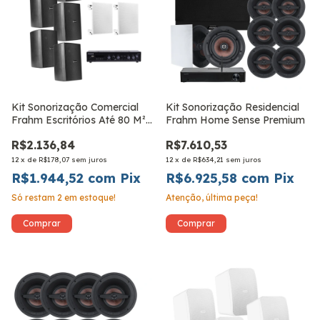
Kit Sonorização Comercial
Kit Sonorização Residencial
Frahm Escritórios Até 80 M²
Frahm Home Sense Premium
PS New Preta
R$2.136,84
R$7.610,53
12
x
de
R$178,07
sem juros
12
x
de
R$634,21
sem juros
R$1.944,52
com
Pix
R$6.925,58
com
Pix
Só restam
2
em estoque!
Atenção, última peça!