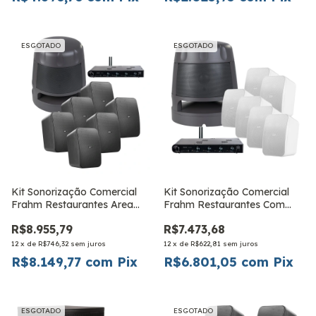
ESGOTADO
ESGOTADO
Kit Sonorização Comercial
Kit Sonorização Comercial
Frahm Restaurantes Area
Frahm Restaurantes Com
Extrena
Area Externa 6 CS
R$8.955,79
R$7.473,68
12
x
de
R$746,32
sem juros
12
x
de
R$622,81
sem juros
R$8.149,77
com
Pix
R$6.801,05
com
Pix
ESGOTADO
ESGOTADO