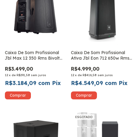
Caixa De Som Profissional
Caixa De Som Profissional
Jbl Max 12 350 Rms Bivolt
Ativa Jbl Eon 712 650w Rms
Preto Bt
Bivolt
R$3.499,00
R$4.999,00
12
x
de
R$291,58
sem juros
12
x
de
R$416,58
sem juros
R$3.184,09
com
Pix
R$4.549,09
com
Pix
ESGOTADO