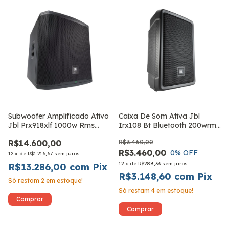
Subwoofer Amplificado Ativo
Caixa De Som Ativa Jbl
Jbl Prx918xlf 1000w Rms
Irx108 Bt Bluetooth 200wrms
Bivolt
220v
R$14.600,00
R$3.460,00
R$3.460,00
0
% OFF
12
x
de
R$1.216,67
sem juros
12
x
de
R$288,33
sem juros
R$13.286,00
com
Pix
R$3.148,60
com
Pix
Só restam
2
em estoque!
Só restam
4
em estoque!