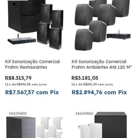
Kit Sonorização Comercial
Kit Sonorização Comercial
Frahm Restaurantes
Frahm Ambientes Até 120 M²
R$8.315,79
R$3.181,05
12
x
de
R$692,98
sem juros
12
x
de
R$265,09
sem juros
R$7.567,37
com
Pix
R$2.894,76
com
Pix
ESGOTADO
ESGOTADO