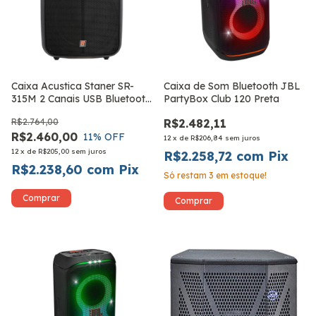
Caixa Acustica Staner SR-
Caixa de Som Bluetooth JBL
315M 2 Canais USB Bluetooth
PartyBox Club 120 Preta
FM Preta
R$2.764,00
R$2.482,11
R$2.460,00
11
% OFF
12
x
de
R$206,84
sem juros
12
x
de
R$205,00
sem juros
R$2.258,72
com
Pix
R$2.238,60
com
Pix
Só restam
3
em estoque!