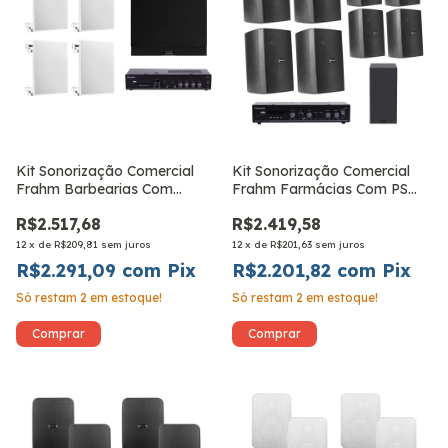
Kit Sonorização Comercial
Kit Sonorização Comercial
Frahm Barbearias Com
Frahm Farmácias Com PS
Subwoofer RD G2
New Preta
R$2.517,68
R$2.419,58
12
x
de
R$209,81
sem juros
12
x
de
R$201,63
sem juros
R$2.291,09
com
Pix
R$2.201,82
com
Pix
Só restam
2
em estoque!
Só restam
2
em estoque!