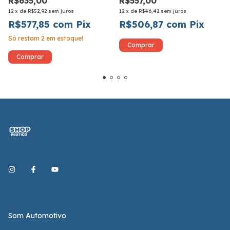
R$635,00
R$557,00
12
x
de
R$52,92
sem juros
12
x
de
R$46,42
sem juros
R$577,85
com
Pix
R$506,87
com
Pix
Só restam
2
em estoque!
Som Automotivo