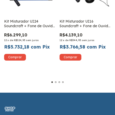
Kit Misturador UI24
Kit Misturador UI16
Soundcraft + Fone de Ouvido
Soundcraft + Fone de Ouvido
AKG K414p + Microfone AKG
AKG K414p + Microfone AKG
R$6.299,10
R$4.139,10
P3S
P3S
12
x
de
R$524,93
sem juros
12
x
de
R$344,93
sem juros
R$5.732,18
com
Pix
R$3.766,58
com
Pix