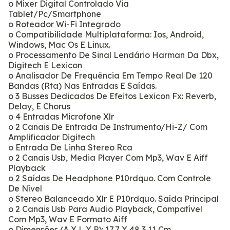
o Mixer Digital Controlado Via
Tablet/Pc/Smartphone
o Roteador Wi-Fi Integrado
o Compatibilidade Multiplataforma: Ios, Android,
Windows, Mac Os E Linux.
o Processamento De Sinal Lendário Harman Da Dbx,
Digitech E Lexicon
o Analisador De Frequência Em Tempo Real De 120
Bandas (Rta) Nas Entradas E Saídas.
o 3 Busses Dedicados De Efeitos Lexicon Fx: Reverb,
Delay, E Chorus
o 4 Entradas Microfone Xlr
o 2 Canais De Entrada De Instrumento/Hi-Z/ Com
Amplificador Digitech
o Entrada De Linha Stereo Rca
o 2 Canais Usb, Media Player Com Mp3, Wav E Aiff
Playback
o 2 Saídas De Headphone P10rdquo. Com Controle
De Nível
o Stereo Balanceado Xlr E P10rdquo. Saída Principal
o 2 Canais Usb Para Audio Playback, Compatível
Com Mp3, Wav E Formato Aiff
o Dimensões (A X L X P): 17,7 X 48,3 11 Cm