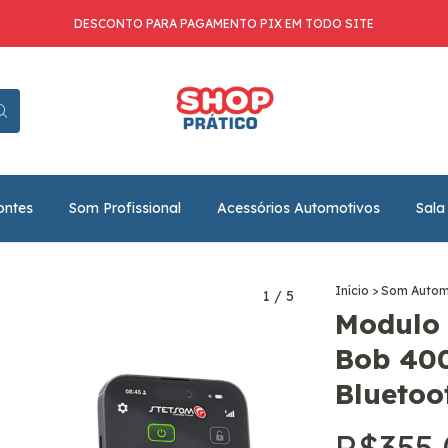
DESCONTO PARA PAGAMENTO PIX EM TODO SITE
ontes
Som Profissional
Acessórios Automotivos
Sala
Início
>
Som Autom
1
/
5
Modulo 
Bob 400
Bluetoo
R$355,