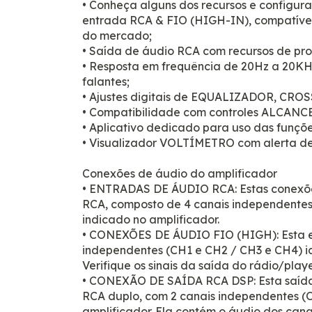
• Conheça alguns dos recursos e configura
entrada RCA & FIO (HIGH-IN), compatíve
do mercado;
• Saída de áudio RCA com recursos de pro
• Resposta em frequência de 20Hz a 20KHz
falantes;
• Ajustes digitais de EQUALIZADOR, CRO
• Compatibilidade com controles ALCA
• Aplicativo dedicado para uso das funçõe
• Visualizador VOLTÍMETRO com alerta de
Conexões de áudio do amplificador
• ENTRADAS DE ÁUDIO RCA: Estas conexõe
RCA, composto de 4 canais independentes
indicado no amplificador.
• CONEXÕES DE ÁUDIO FIO (HIGH): Esta e
independentes (CH1 e CH2 / CH3 e CH4) id
Verifique os sinais da saída do rádio/playe
• CONEXÃO DE SAÍDA RCA DSP: Esta saíd
RCA duplo, com 2 canais independentes (O
amplificador. Ela contém o áudio dos can