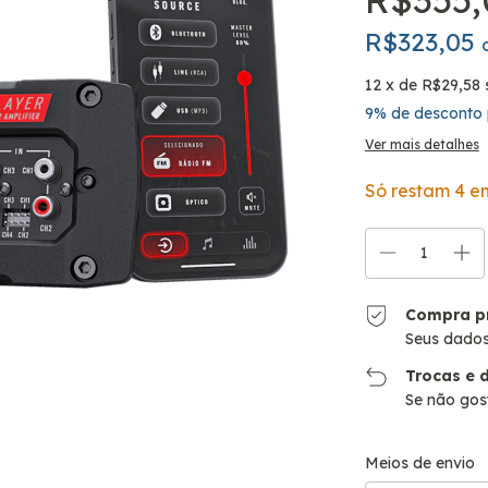
R$323,05
12
x de
R$29,58
9% de desconto
Ver mais detalhes
Só restam
4
em
Compra p
Seus dados
Trocas e 
Se não gost
Entregas para o CE
Meios de envio