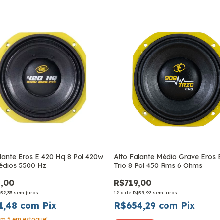
lante Eros E 420 Hq 8 Pol 420w
Alto Falante Médio Grave Eros
dios 5500 Hz
Trio 8 Pol 450 Rms 6 Ohms
,00
R$719,00
52,33
sem juros
12
x
de
R$59,92
sem juros
1,48
com
Pix
R$654,29
com
Pix
tam
5
em estoque!