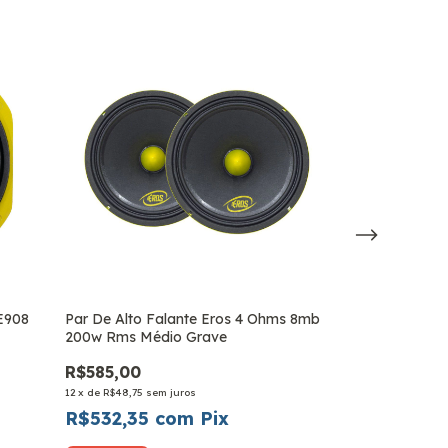
ESGOTADO
 E908
Par De Alto Falante Eros 4 Ohms 8mb
Alto Falante 7
200w Rms Médio Grave
Medio Grave Tr
R$585,00
R$515,00
12
x
de
R$48,75
sem juros
12
x
de
R$42,92
sem 
R$532,35
com
Pix
R$468,65