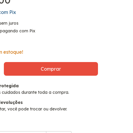
com
Pix
sem juros
pagando com Pix
 estoque!
rotegida
 cuidados durante toda a compra.
devoluções
ar, você pode trocar ou devolver.
P:
Alterar CEP