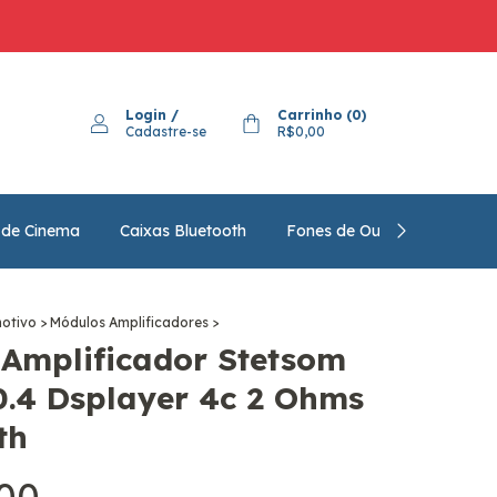
Login
/
Carrinho
(
0
)
Cadastre-se
R$0,00
 de Cinema
Caixas Bluetooth
Fones de Ouvido
Pergu
otivo
>
Módulos Amplificadores
>
Amplificador Stetsom
.4 Dsplayer 4c 2 Ohms
th
00