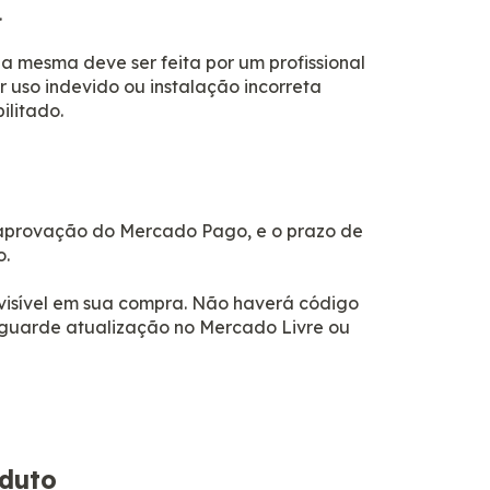
.
a mesma deve ser feita por um profissional
 uso indevido ou instalação incorreta
ilitado.
a aprovação do Mercado Pago, e o prazo de
o.
á visível em sua compra. Não haverá código
aguarde atualização no Mercado Livre ou
duto