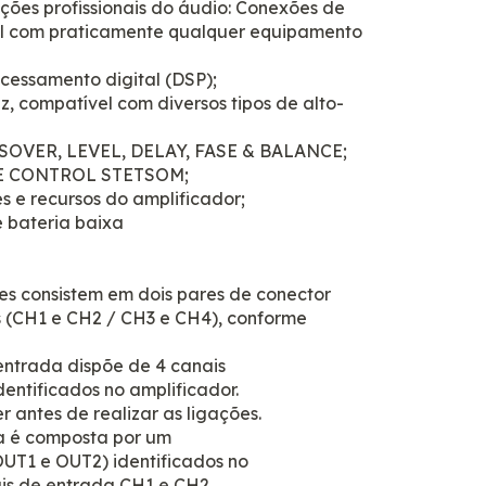
ções profissionais do áudio: Conexões de
l com praticamente qualquer equipamento
cessamento digital (DSP);
, compatível com diversos tipos de alto-
SSOVER, LEVEL, DELAY, FASE & BALANCE;
NCE CONTROL STETSOM;
s e recursos do amplificador;
 bateria baixa
s consistem em dois pares de conector
 (CH1 e CH2 / CH3 e CH4), conforme
ntrada dispõe de 4 canais
entificados no amplificador.
r antes de realizar as ligações.
a é composta por um
UT1 e OUT2) identificados no
ais de entrada CH1 e CH2