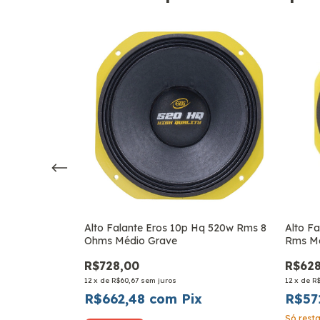
torm 70a Bivolt
Alto Falante Eros 10p Hq 520w Rms 8
Alto Fa
Ohms Médio Grave
Rms Mé
R$728,00
R$628
12
x
de
R$60,67
sem juros
12
x
de
R$
x
R$662,48
com
Pix
R$57
Só res